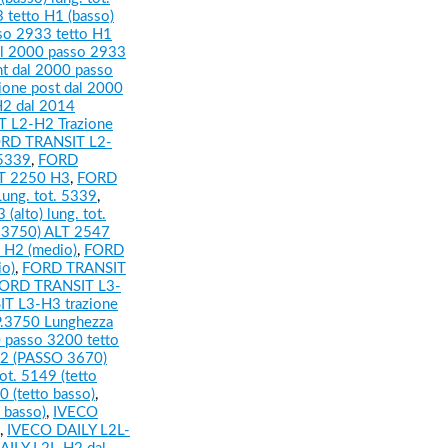
tetto H1 (basso)
so 2933 tetto H1
l 2000 passo 2933
t dal 2000 passo
one post dal 2000
2 dal 2014
 L2-H2 Trazione
RD TRANSIT L2-
 5339
,
FORD
T 2250 H3
,
FORD
Lung. tot. 5339
,
alto) lung. tot.
 3750) ALT 2547
 H2 (medio)
,
FORD
io)
,
FORD TRANSIT
ORD TRANSIT L3-
T L3-H3 trazione
.3750 Lunghezza
passo 3200 tetto
2 (PASSO 3670)
t. 5149 (tetto
 (tetto basso)
,
 basso)
,
IVECO
,
IVECO DAILY L2L-