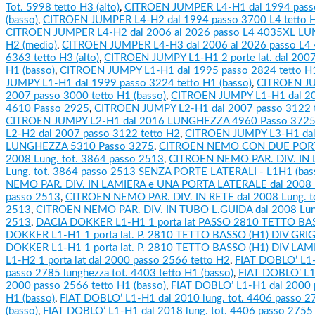
Tot. 5998 tetto H3 (alto)
,
CITROEN JUMPER L4-H1 dal 1994 passo
(basso)
,
CITROEN JUMPER L4-H2 dal 1994 passo 3700 L4 tetto H
CITROEN JUMPER L4-H2 dal 2006 al 2026 passo L4 4035XL LUNG
H2 (medio)
,
CITROEN JUMPER L4-H3 dal 2006 al 2026 passo L4 
6363 tetto H3 (alto)
,
CITROEN JUMPY L1-H1 2 porte lat. dal 2007
H1 (basso)
,
CITROEN JUMPY L1-H1 dal 1995 passo 2824 tetto H1
JUMPY L1-H1 dal 1999 passo 3224 tetto H1 (basso)
,
CITROEN JU
2007 passo 3000 tetto H1 (basso)
,
CITROEN JUMPY L1-H1 dal 
4610 Passo 2925
,
CITROEN JUMPY L2-H1 dal 2007 passo 3122 te
CITROEN JUMPY L2-H1 dal 2016 LUNGHEZZA 4960 Passo 372
L2-H2 dal 2007 passo 3122 tetto H2
,
CITROEN JUMPY L3-H1 da
LUNGHEZZA 5310 Passo 3275
,
CITROEN NEMO CON DUE PORTE
2008 Lung. tot. 3864 passo 2513
,
CITROEN NEMO PAR. DIV. IN 
Lung. tot. 3864 passo 2513 SENZA PORTE LATERALI - L1H1 (bas
NEMO PAR. DIV. IN LAMIERA e UNA PORTA LATERALE dal 2008 L
passo 2513
,
CITROEN NEMO PAR. DIV. IN RETE dal 2008 Lung. t
2513
,
CITROEN NEMO PAR. DIV. IN TUBO L.GUIDA dal 2008 Lung
2513
,
DACIA DOKKER L1-H1 1 porta lat PASSO 2810 TETTO BA
DOKKER L1-H1 1 porta lat. P. 2810 TETTO BASSO (H1) DIV GRI
DOKKER L1-H1 1 porta lat. P. 2810 TETTO BASSO (H1) DIV LAM
L1-H2 1 porta lat dal 2000 passo 2566 tetto H2
,
FIAT DOBLO’ L1-
passo 2785 lunghezza tot. 4403 tetto H1 (basso)
,
FIAT DOBLO’ L1-
2000 passo 2566 tetto H1 (basso)
,
FIAT DOBLO’ L1-H1 dal 2000 
H1 (basso)
,
FIAT DOBLO’ L1-H1 dal 2010 lung. tot. 4406 passo 27
(basso)
,
FIAT DOBLO’ L1-H1 dal 2018 lung. tot. 4406 passo 2755 