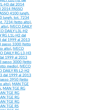
AILY L2L-H2 dal
L-H3 dal 2014
l 2014 PASSO
ASSO 4100 lungh.
 lungh. tot. 7234
 7234 (tetto alto)
,
alto)
,
IVECO DAILY
CO DAILY L3L-H2
 RG L1L-H2 dal
 dal 1999 al 2013
 passo 3300 (tetto
o alto)
,
IVECO
O DAILY RG L3-H3
al 1999 al 2013
 passo 3000 (tetto
etto medio)
,
IVECO
O DAILY RS L2-H2
3 dal 1999 al 2013
asso 3950 (tetto
 alto)
,
MAN TGE
6
,
MAN TGE RG
AN TGE RG
AN TGE RG
AN TGE RG
AN TGE RS