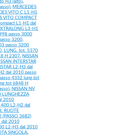
 H3 (alto)
,
asso)
,
MERCEDES
ES VITO C L1-H1
S VITO COMPACT
Compact L1-H1 dal
EXTRALONG L3-H1
998 passo 3000
passo 3200,
3 passo 3200
0, LUNG. tot. 5370
48 H 2307
,
NISSAN
ISSAN INTERSTAR
STAR L2-H3 dal
2 dal 2010 passo
asso 4332 lung.tot
ng.tot 6848 H
asso)
,
NISSAN NV
10 LUNGHEZZA
l 2010
400 L2-H2 dal
st. RUOTE
 (PASSO 3682)
 dal 2010
0 L2-H3 dal 2010
UOTA SINGOLA
,