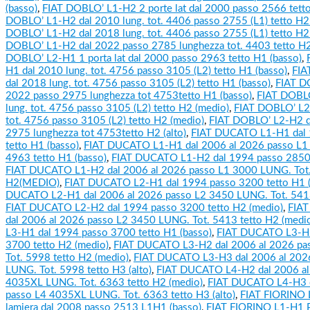
(basso)
,
FIAT DOBLO’ L1-H2 2 porte lat dal 2000 passo 2566 tetto
DOBLO’ L1-H2 dal 2010 lung. tot. 4406 passo 2755 (L1) tetto H
DOBLO’ L1-H2 dal 2018 lung. tot. 4406 passo 2755 (L1) tetto H
DOBLO’ L1-H2 dal 2022 passo 2785 lunghezza tot. 4403 tetto H2 
DOBLO’ L2-H1 1 porta lat dal 2000 passo 2963 tetto H1 (basso)
,
H1 dal 2010 lung. tot. 4756 passo 3105 (L2) tetto H1 (basso)
,
FIA
dal 2018 lung. tot. 4756 passo 3105 (L2) tetto H1 (basso)
,
FIAT D
2022 passo 2975 lunghezza tot 4753tetto H1 (basso)
,
FIAT DOBLO
lung. tot. 4756 passo 3105 (L2) tetto H2 (medio)
,
FIAT DOBLO’ L2
tot. 4756 passo 3105 (L2) tetto H2 (medio)
,
FIAT DOBLO’ L2-H2 d
2975 lunghezza tot 4753tetto H2 (alto)
,
FIAT DUCATO L1-H1 dal 
tetto H1 (basso)
,
FIAT DUCATO L1-H1 dal 2006 al 2026 passo L1
4963 tetto H1 (basso)
,
FIAT DUCATO L1-H2 dal 1994 passo 2850 
FIAT DUCATO L1-H2 dal 2006 al 2026 passo L1 3000 LUNG. Tot.
H2(MEDIO)
,
FIAT DUCATO L2-H1 dal 1994 passo 3200 tetto H1 (
DUCATO L2-H1 dal 2006 al 2026 passo L2 3450 LUNG. Tot. 5413
FIAT DUCATO L2-H2 dal 1994 passo 3200 tetto H2 (medio)
,
FIA
dal 2006 al 2026 passo L2 3450 LUNG. Tot. 5413 tetto H2 (medi
L3-H1 dal 1994 passo 3700 tetto H1 (basso)
,
FIAT DUCATO L3-H2
3700 tetto H2 (medio)
,
FIAT DUCATO L3-H2 dal 2006 al 2026 pa
Tot. 5998 tetto H2 (medio)
,
FIAT DUCATO L3-H3 dal 2006 al 202
LUNG. Tot. 5998 tetto H3 (alto)
,
FIAT DUCATO L4-H2 dal 2006 al
4035XL LUNG. Tot. 6363 tetto H2 (medio)
,
FIAT DUCATO L4-H3 d
passo L4 4035XL LUNG. Tot. 6363 tetto H3 (alto)
,
FIAT FIORINO L
lamiera dal 2008 passo 2513 L1H1 (basso)
,
FIAT FIORINO L1-H1 Pa