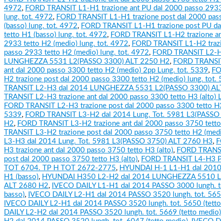
4972
,
FORD TRANSIT L1-H1 trazione ant PU dal 2000 passo 2933 
lung. tot. 4972
,
FORD TRANSIT L1-H1 trazione post dal 2000 pas
(basso) lung. tot. 4972
,
FORD TRANSIT L1-H1 trazione post PU da
tetto H1 (basso) lung. tot. 4972
,
FORD TRANSIT L1-H2 trazione an
2933 tetto H2 (medio) lung. tot. 4972
,
FORD TRANSIT L1-H2 trazi
passo 2933 tetto H2 (medio) lung. tot. 4972
,
FORD TRANSIT L2-H
LUNGHEZZA 5531 L2(PASSO 3300) ALT 2250 H2
,
FORD TRANSIT
ant dal 2000 passo 3300 tetto H2 (medio) 2pp Lung. tot. 5339
,
FO
H2 trazione post dal 2000 passo 3300 tetto H2 (medio) lung. tot.
TRANSIT L2-H3 dal 2014 LUNGHEZZA 5531 L2(PASSO 3300) AL
TRANSIT L2-H3 trazione ant dal 2000 passo 3300 tetto H3 (alto) 
FORD TRANSIT L2-H3 trazione post dal 2000 passo 3300 tetto H3 (
5339
,
FORD TRANSIT L3-H2 dal 2014 Lung. Tot. 5981 L3(PASSO
H2
,
FORD TRANSIT L3-H2 trazione ant dal 2000 passo 3750 tetto
TRANSIT L3-H2 trazione post dal 2000 passo 3750 tetto H2 (med
L3-H3 dal 2014 Lung. Tot. 5981 L3(PASSO 3750) ALT 2760 H3
,
F
H3 trazione ant dal 2000 passo 3750 tetto H3 (alto)
,
FORD TRANSI
post dal 2000 passo 3750 tetto H3 (alto)
,
FORD TRANSIT L4-H3 P
TOT 6704. TP H TOT 2672-2775
,
HYUNDAI H-1 L1-H1 dal 2010 
H1 (basso)
,
HYUNDAI H350 L2-H2 dal 2014 LUNGHEZZA 5510 L
ALT 2680 H2
,
IVECO DAILY L1-H1 dal 2014 PASSO 3000 lungh. to
basso)
,
IVECO DAILY L2-H1 dal 2014 PASSO 3520 lungh. tot. 5650
IVECO DAILY L2-H1 dal 2014 PASSO 3520 lungh. tot. 5650 (tetto
DAILY L2-H2 dal 2014 PASSO 3520 lungh. tot. 5669 (tetto medio)