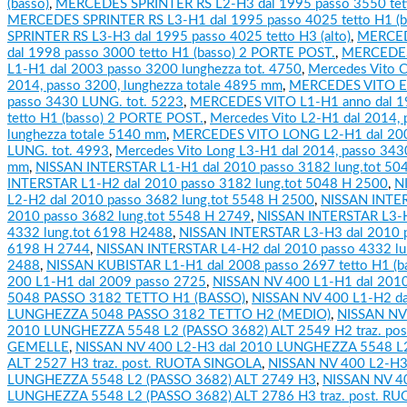
(basso)
,
MERCEDES SPRINTER RS L2-H3 dal 1995 passo 3550 tetto
MERCEDES SPRINTER RS L3-H1 dal 1995 passo 4025 tetto H1 (b
SPRINTER RS L3-H3 dal 1995 passo 4025 tetto H3 (alto)
,
MERCED
dal 1998 passo 3000 tetto H1 (basso) 2 PORTE POST.
,
MERCEDE
L1-H1 dal 2003 passo 3200 lunghezza tot. 4750
,
Mercedes Vito 
2014, passo 3200, lunghezza totale 4895 mm
,
MERCEDES VITO 
passo 3430 LUNG. tot. 5223
,
MERCEDES VITO L1-H1 anno dal 1
tetto H1 (basso) 2 PORTE POST.
,
Mercedes Vito L2-H1 dal 2014, 
lunghezza totale 5140 mm
,
MERCEDES VITO LONG L2-H1 dal 200
LUNG. tot. 4993
,
Mercedes Vito Long L3-H1 dal 2014, passo 343
mm
,
NISSAN INTERSTAR L1-H1 dal 2010 passo 3182 lung.tot 50
INTERSTAR L1-H2 dal 2010 passo 3182 lung.tot 5048 H 2500
,
N
L2-H2 dal 2010 passo 3682 lung.tot 5548 H 2500
,
NISSAN INTER
2010 passo 3682 lung.tot 5548 H 2749
,
NISSAN INTERSTAR L3-H
4332 lung.tot 6198 H2488
,
NISSAN INTERSTAR L3-H3 dal 2010 p
6198 H 2744
,
NISSAN INTERSTAR L4-H2 dal 2010 passo 4332 lu
2488
,
NISSAN KUBISTAR L1-H1 dal 2008 passo 2697 tetto H1 (b
200 L1-H1 dal 2009 passo 2725
,
NISSAN NV 400 L1-H1 dal 20
5048 PASSO 3182 TETTO H1 (BASSO)
,
NISSAN NV 400 L1-H2 da
LUNGHEZZA 5048 PASSO 3182 TETTO H2 (MEDIO)
,
NISSAN NV 
2010 LUNGHEZZA 5548 L2 (PASSO 3682) ALT 2549 H2 traz. po
GEMELLE
,
NISSAN NV 400 L2-H3 dal 2010 LUNGHEZZA 5548 L2
ALT 2527 H3 traz. post. RUOTA SINGOLA
,
NISSAN NV 400 L2-H3
LUNGHEZZA 5548 L2 (PASSO 3682) ALT 2749 H3
,
NISSAN NV 40
LUNGHEZZA 5548 L2 (PASSO 3682) ALT 2786 H3 traz. post. R