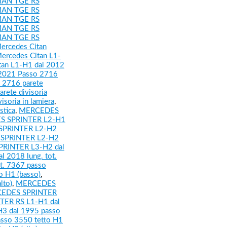
AN TGE RS
AN TGE RS
AN TGE RS
AN TGE RS
AN TGE RS
ercedes Citan
ercedes Citan L1-
tan L1-H1 dal 2012
 2021 Passo 2716
 2716 parete
rete divisoria
soria in lamiera
,
stica
,
MERCEDES
 SPRINTER L2-H1
SPRINTER L2-H2
SPRINTER L2-H2
RINTER L3-H2 dal
2018 lung. tot.
t. 7367 passo
 H1 (basso)
,
lto)
,
MERCEDES
EDES SPRINTER
ER RS L1-H1 dal
3 dal 1995 passo
sso 3550 tetto H1