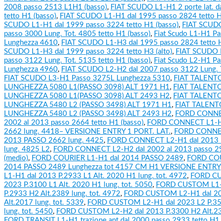
2008 passo 2513 L1H1 (basso)
,
FIAT SCUDO L1-H1 2 porte lat. d
tetto H1 (basso)
,
FIAT SCUDO L1-H1 dal 1995 passo 2824 tetto H
SCUDO L1-H1 dal 1999 passo 3224 tetto H1 (basso)
,
FIAT SCUDO
passo 3000 Lung. Tot. 4805 tetto H1 (basso)
,
Fiat Scudo L1-H1 P
Lunghezza 4610
,
FIAT SCUDO L1-H3 dal 1995 passo 2824 tetto H
SCUDO L1-H3 dal 1999 passo 3224 tetto H3 (alto)
,
FIAT SCUDO 
passo 3122 Lung. Tot. 5135 tetto H1 (basso)
,
Fiat Scudo L2-H1 P
Lunghezza 4960
,
FIAT SCUDO L2-H2 dal 2007 passo 3122 Lung. T
FIAT SCUDO L3-H1 Passo 3275L Lunghezza 5310
,
FIAT TALENTO
LUNGHEZZA 5080 L1(PASSO 3098) ALT 1971 H1
,
FIAT TALENTO
LUNGHEZZA 5080 L1(PASSO 3098) ALT 2493 H2
,
FIAT TALENTO
LUNGHEZZA 5480 L2 (PASSO 3498) ALT 1971 H1
,
FIAT TALENT
LUNGHEZZA 5480 L2 (PASSO 3498) ALT 2493 H2
,
FORD CONNEC
2002 al 2013 passo 2664 tetto H1 (basso)
,
FORD CONNECT L1-H
2662 lung. 4418– VERSIONE ENTRY 1 PORT. LAT.
,
FORD CONNEC
2013 PASSO 2662 lung. 4425
,
FORD CONNECT L2-H1 dal 2013
lung. 4825 L2
,
FORD CONNECT L2-H2 dal 2002 al 2013 passo 29
(medio)
,
FORD COURIER L1-H1 dal 2014 PASSO 2489
,
FORD COU
2014 PASSO 2489 Lunghezza tot 4157 CM H1 VERSIONE ENTRY
L1-H1 dal 2013 P.2933 L1 Alt. 2020 H1 lung. tot. 4972
,
FORD CU
2023 P.3100 L1 Alt. 2020 H1 lung. tot. 5050
,
FORD CUSTOM L1-H
P.2933 H2 Alt.2389 lung. tot. 4972
,
FORD CUSTOM L2-H1 dal 20
Alt.2017 lung. tot. 5339
,
FORD CUSTOM L2-H1 dal 2023 L2 P.35
lung. tot. 5450
,
FORD CUSTOM L2-H2 dal 2013 P.3300 H2 Alt.238
FORD TRANSIT L1-H1 trazione ant dal 2000 passo 2933 tetto H1 (b