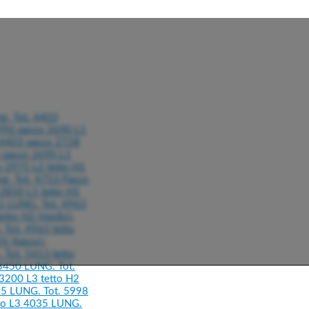
g. Tot. 4403
96 passo 2690 L1
 4403 passo 2728
passo 2690 L1
 2975 L2 tetto H1
. Tot. 4753 Passo
2850 L1 tetto H1
1 LUNG. Tot. 4963
tto H2 (medio)
,
Tot. 4963 tetto
1 (basso)
,
Tot. 5413 tetto
3450 LUNG. Tot.
200 L3 tetto H2
5 LUNG. Tot. 5998
so L3 4035 LUNG.