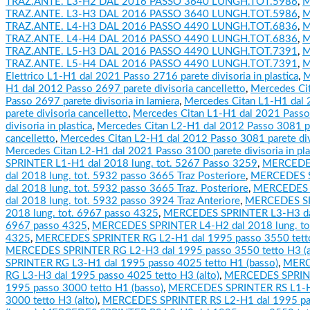
TRAZ.ANTE. L3-H2 DAL 2016 PASSO 3640 LUNGH.TOT.5986
,
M
TRAZ.ANTE. L3-H3 DAL 2016 PASSO 3640 LUNGH.TOT.5986
,
M
TRAZ.ANTE. L4-H3 DAL 2016 PASSO 4490 LUNGH.TOT.6836
,
M
TRAZ.ANTE. L4-H4 DAL 2016 PASSO 4490 LUNGH.TOT.6836
,
M
TRAZ.ANTE. L5-H3 DAL 2016 PASSO 4490 LUNGH.TOT.7391
,
M
TRAZ.ANTE. L5-H4 DAL 2016 PASSO 4490 LUNGH.TOT.7391
,
M
Elettrico L1-H1 dal 2021 Passo 2716 parete divisoria in plastica
,
M
H1 dal 2012 Passo 2697 parete divisoria cancelletto
,
Mercedes Ci
Passo 2697 parete divisoria in lamiera
,
Mercedes Citan L1-H1 dal
parete divisoria cancelletto
,
Mercedes Citan L1-H1 dal 2021 Passo
divisoria in plastica
,
Mercedes Citan L2-H1 dal 2012 Passo 3081 pa
cancelletto
,
Mercedes Citan L2-H1 dal 2012 Passo 3081 parete divi
Mercedes Citan L2-H1 dal 2021 Passo 3100 parete divisoria in pla
SPRINTER L1-H1 dal 2018 lung. tot. 5267 Passo 3259
,
MERCEDES
dal 2018 lung. tot. 5932 passo 3665 Traz Posteriore
,
MERCEDES 
dal 2018 lung. tot. 5932 passo 3665 Traz. Posteriore
,
MERCEDES 
dal 2018 lung. tot. 5932 passo 3924 Traz Anteriore
,
MERCEDES SP
2018 lung. tot. 6967 passo 4325
,
MERCEDES SPRINTER L3-H3 dal 
6967 passo 4325
,
MERCEDES SPRINTER L4-H2 dal 2018 lung. to
4325
,
MERCEDES SPRINTER RG L2-H1 dal 1995 passo 3550 tetto
MERCEDES SPRINTER RG L2-H3 dal 1995 passo 3550 tetto H3 (a
SPRINTER RG L3-H1 dal 1995 passo 4025 tetto H1 (basso)
,
MERC
RG L3-H3 dal 1995 passo 4025 tetto H3 (alto)
,
MERCEDES SPRINT
1995 passo 3000 tetto H1 (basso)
,
MERCEDES SPRINTER RS L1-H
3000 tetto H3 (alto)
,
MERCEDES SPRINTER RS L2-H1 dal 1995 pa