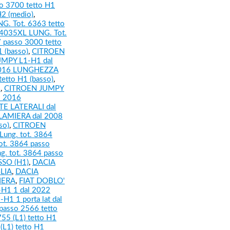
 3700 tetto H1
2 (medio)
,
. Tot. 6363 tetto
4035XL LUNG. Tot.
 passo 3000 tetto
 (basso)
,
CITROEN
MPY L1-H1 dal
2016 LUNGHEZZA
tto H1 (basso)
,
5
,
CITROEN JUMPY
l 2016
 LATERALI dal
LAMIERA dal 2008
so)
,
CITROEN
ung. tot. 3864
ot. 3864 passo
. tot. 3864 passo
SSO (H1)
,
DACIA
GLIA
,
DACIA
IERA
,
FIAT DOBLO'
H1 1 dal 2022
H1 1 porta lat dal
passo 2566 tetto
55 (L1) tetto H1
(L1) tetto H1