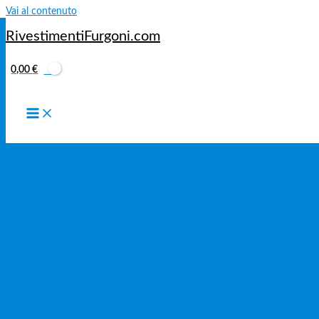
Vai al contenuto
RivestimentiFurgoni.com
Rivestimenti per Furgoni
0,00
€