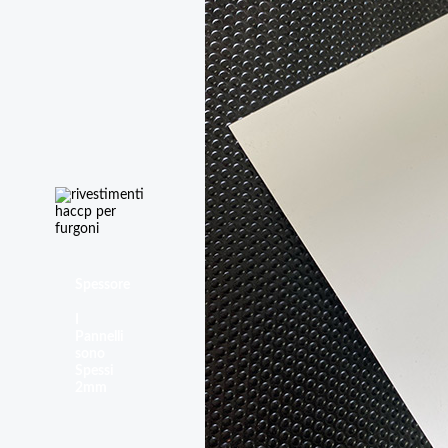
Spessore
I
Pannelli
sono
Spessi
2mm