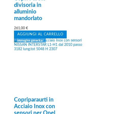
divisoria in
alluminio
mandorlato
261,00
€
AGGIUNGI AL CARRELLO
Copriparaurti in
Acciaio Inox con
sensori per Opel