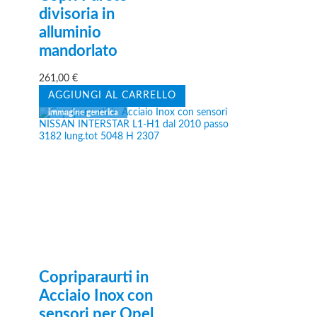
divisoria in
alluminio
mandorlato
261,00
€
AGGIUNGI AL CARRELLO
Copriparaurti in
Acciaio Inox con
sensori per Opel