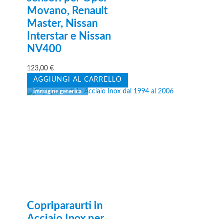
Movano, Renault
Master, Nissan
Interstar e Nissan
NV400
123,00
€
AGGIUNGI AL CARRELLO
Copriparaurti in
Acciaio Inox per