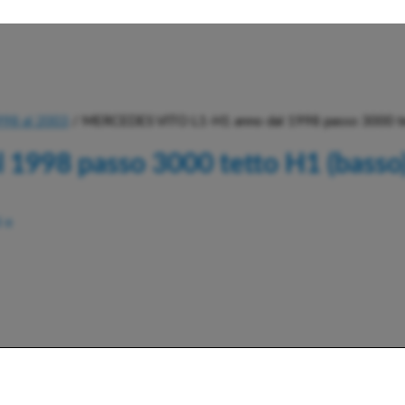
98 al 2003
/ MERCEDES VITO L1-H1 anno dal 1998 passo 3000 te
1998 passo 3000 tetto H1 (basso