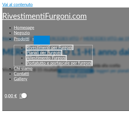
Vai al contenuto
RivestimentiFurgoni.com
Homepage
Negozio
Home
/
MERCEDES
/
MERCEDES VITO
/
MERCEDES VITO dal 19
Prodotti
Rivestimenti per Furgoni
MERCEDES VITO L1-H1 anno dal 
Pianali per Furgoni
Allestimento Furgoni
Portatutto e portascale per furgoni
Informazioni e guida alla scelta
Chi siamo
Visualizzazione di 15 risultati
Contatti
Gallery
0,00
€