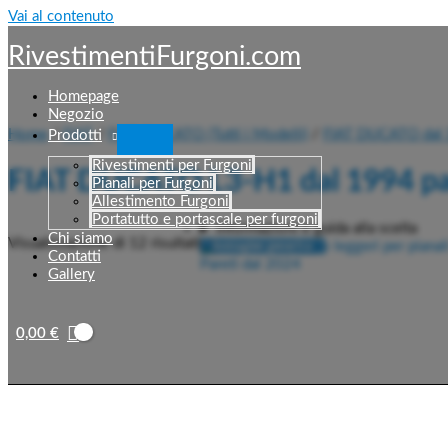
Vai al contenuto
RivestimentiFurgoni.com
Homepage
Negozio
Home
/
FIAT
/
FIAT DUCATO (Tutti i Modelli)
/
FIAT DUCATO dal 
Prodotti
Rivestimenti per Furgoni
FIAT DUCATO L3-H1 dal 1994 pas
Pianali per Furgoni
Allestimento Furgoni
Portatutto e portascale per furgoni
Informazioni e guida alla scelta
Chi siamo
Visualizzazione di 12 risultati
Contatti
Gallery
0,00
€