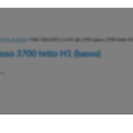
1994 al 2006
/ FIAT DUCATO L3-H1 dal 1994 passo 3700 tetto H1
so 3700 tetto H1 (basso)