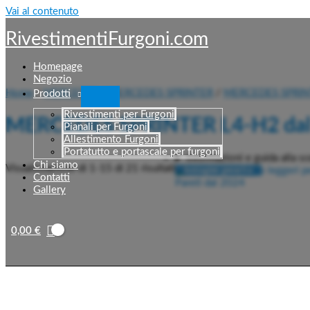
Vai al contenuto
RivestimentiFurgoni.com
Homepage
Negozio
Home
/
MERCEDES
/
MERCEDES SPRINTER
/
MERCEDES SPRINT
Prodotti
Rivestimenti per Furgoni
MERCEDES SPRINTER L4-H2 dal 2
Pianali per Furgoni
Allestimento Furgoni
Portatutto e portascale per furgoni
Informazioni e guida alla sc
Chi siamo
Visualizzazione di 1-15 di 21 risultati
Contatti
Gallery
0,00
€