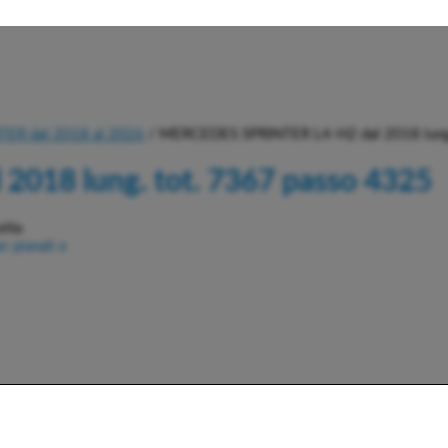
ER dal 2018 al 2026
/ MERCEDES SPRINTER L4-H2 dal 2018 lung.
018 lung. tot. 7367 passo 4325
elta