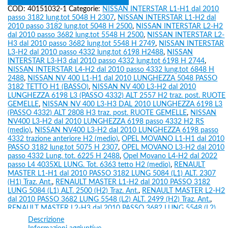
COD:
40151032-1
Categorie:
NISSAN INTERSTAR L1-H1 dal 2010
passo 3182 lung.tot 5048 H 2307
,
NISSAN INTERSTAR L1-H2 dal
2010 passo 3182 lung.tot 5048 H 2500
,
NISSAN INTERSTAR L2-H2
dal 2010 passo 3682 lung.tot 5548 H 2500
,
NISSAN INTERSTAR L2-
H3 dal 2010 passo 3682 lung.tot 5548 H 2749
,
NISSAN INTERSTAR
L3-H2 dal 2010 passo 4332 lung.tot 6198 H2488
,
NISSAN
INTERSTAR L3-H3 dal 2010 passo 4332 lung.tot 6198 H 2744
,
NISSAN INTERSTAR L4-H2 dal 2010 passo 4332 lung.tot 6848 H
2488
,
NISSAN NV 400 L1-H1 dal 2010 LUNGHEZZA 5048 PASSO
3182 TETTO H1 (BASSO)
,
NISSAN NV 400 L3-H2 dal 2010
LUNGHEZZA 6198 L3 (PASSO 4332) ALT 2557 H2 traz. post. RUOTE
GEMELLE
,
NISSAN NV 400 L3-H3 DAL 2010 LUNGHEZZA 6198 L3
(PASSO 4332) ALT 2808 H3 traz. post. RUOTE GEMELLE
,
NISSAN
NV400 L3-H2 dal 2010 LUNGHEZZA 6198 passo 4332 H2 RS
(medio)
,
NISSAN NV400 L3-H2 dal 2010 LUNGHEZZA 6198 passo
4332 trazione anteriore H2 (medio)
,
OPEL MOVANO L1-H1 dal 2010
PASSO 3182 lung.tot 5075 H 2307
,
OPEL MOVANO L3-H2 dal 2010
passo 4332 Lung. tot. 6225 H 2488
,
Opel Movano L4-H2 dal 2022
passo L4 4035XL LUNG. Tot. 6363 tetto H2 (medio)
,
RENAULT
MASTER L1-H1 dal 2010 PASSO 3182 LUNG 5084 (L1) ALT. 2307
(H1) Traz. Ant.
,
RENAULT MASTER L1-H2 dal 2010 PASSO 3182
LUNG 5084 (L1) ALT. 2500 (H2) Traz. Ant.
,
RENAULT MASTER L2-H2
dal 2010 PASSO 3682 LUNG 5548 (L2) ALT. 2499 (H2) Traz. Ant.
,
RENAULT MASTER L2-H3 dal 2010 PASSO 3682 LUNG 5548 (L2)
ALT 2749 (H3) Traz. Ant.
,
RENAULT MASTER L3-H2 dal 2010 PASSO
Descrizione
4332 LUNG 6198 (L3) ALT. 2488 (H2) Traz. Ant.
,
RENAULT MASTER