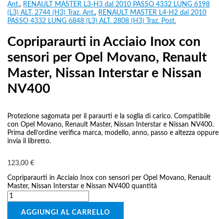
Ant.
,
RENAULT MASTER L3-H3 dal 2010 PASSO 4332 LUNG 6198
(L3) ALT. 2744 (H3) Traz. Ant.
,
RENAULT MASTER L4-H2 dal 2010
PASSO 4332 LUNG 6848 (L3) ALT. 2808 (H3) Traz. Post.
Copriparaurti in Acciaio Inox con
sensori per Opel Movano, Renault
Master, Nissan Interstar e Nissan
NV400
Protezione sagomata per il paraurti e la soglia di carico. Compatibile
con Opel Movano, Renault Master, Nissan Interstar e Nissan NV400.
Prima dell’ordine verifica marca, modello, anno, passo e altezza oppure
invia il libretto.
123,00
€
Copriparaurti in Acciaio Inox con sensori per Opel Movano, Renault
Master, Nissan Interstar e Nissan NV400 quantità
AGGIUNGI AL CARRELLO