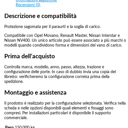
Informazioni aggiuntive
L3-H3 dal 2010 PASSO 4332 LUNG 6198 (L3) ALT. 2744 (H3) Traz.
Recensioni (0)
Ant.
,
RENAULT MASTER L4-H2 dal 2010 PASSO 4332 LUNG 6848
(L3) ALT. 2808 (H3) Traz. Post.
Descrizione e compatibilità
Protezione sagomata per il paraurti e la soglia di carico.
Compatibile con Opel Movano, Renault Master, Nissan Interstar e
Nissan NV400. Un unico articolo può essere associato a più marchi o
modelli quando condividono forma e dimensioni del vano di carico.
Prima dell’acquisto
Controlla marca, modello, anno, passo, altezza, trazione e
configurazione delle porte. In caso di dubbio invia una copia del
libretto: verificheremo la configurazione corretta prima della
spedizione.
Montaggio e assistenza
Il prodotto è realizzato per la configurazione selezionata. Verifica nella
scheda e nelle opzioni disponibili quali elementi e fissaggi sono
compresi. Per installazioni particolari è disponibile il supporto
commerciale.
Peso
150,000 kg