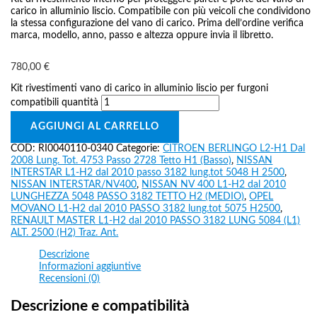
carico in alluminio liscio. Compatibile con più veicoli che condividono
la stessa configurazione del vano di carico. Prima dell’ordine verifica
marca, modello, anno, passo e altezza oppure invia il libretto.
780,00
€
Kit rivestimenti vano di carico in alluminio liscio per furgoni
compatibili quantità
AGGIUNGI AL CARRELLO
COD:
RI0040110-0340
Categorie:
CITROEN BERLINGO L2-H1 Dal
2008 Lung. Tot. 4753 Passo 2728 Tetto H1 (Basso)
,
NISSAN
INTERSTAR L1-H2 dal 2010 passo 3182 lung.tot 5048 H 2500
,
NISSAN INTERSTAR/NV400
,
NISSAN NV 400 L1-H2 dal 2010
LUNGHEZZA 5048 PASSO 3182 TETTO H2 (MEDIO)
,
OPEL
MOVANO L1-H2 dal 2010 PASSO 3182 lung.tot 5075 H2500
,
RENAULT MASTER L1-H2 dal 2010 PASSO 3182 LUNG 5084 (L1)
ALT. 2500 (H2) Traz. Ant.
Descrizione
Informazioni aggiuntive
Recensioni (0)
Descrizione e compatibilità