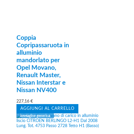
Coppia
Copripassaruota in
alluminio
mandorlato per
Opel Movano,
Renault Master,
Nissan Interstar e
Nissan NV400
227,16
€
AGGIUNGI AL CARRELLO