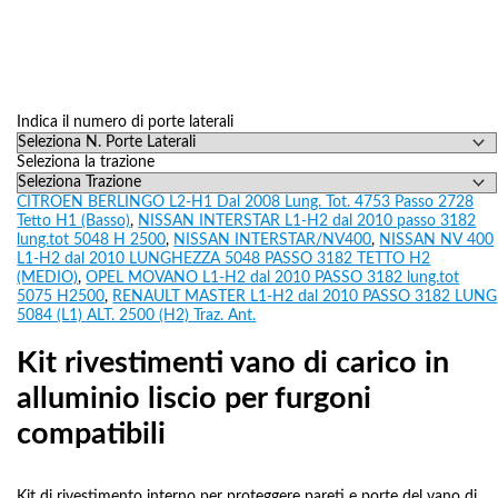
Indica il numero di porte laterali
Seleziona la trazione
CITROEN BERLINGO L2-H1 Dal 2008 Lung. Tot. 4753 Passo 2728
Tetto H1 (Basso)
,
NISSAN INTERSTAR L1-H2 dal 2010 passo 3182
lung.tot 5048 H 2500
,
NISSAN INTERSTAR/NV400
,
NISSAN NV 400
L1-H2 dal 2010 LUNGHEZZA 5048 PASSO 3182 TETTO H2
(MEDIO)
,
OPEL MOVANO L1-H2 dal 2010 PASSO 3182 lung.tot
5075 H2500
,
RENAULT MASTER L1-H2 dal 2010 PASSO 3182 LUNG
5084 (L1) ALT. 2500 (H2) Traz. Ant.
Kit rivestimenti vano di carico in
alluminio liscio per furgoni
compatibili
Kit di rivestimento interno per proteggere pareti e porte del vano di