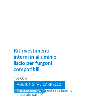
Kit rivestimenti
interni in alluminio
liscio per furgoni
compatibili
403,00
€
AGGIUNGI AL CARRELLO