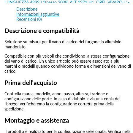
LUNGHEZZA 4999 L1(passo 3098) ALT 1971 H1
,
OPEL VIVARO L1-
H1 dal 2014 LUNGHEZZA 4999 L1(PASSO 3098) ALT 1971 H1
,
OPEL
Descrizione
VIVARO L1-H2 dal 2000 LUNGHEZZA 4999 L1(PASSO 3098) ALT
Informazioni aggiuntive
2493 H2
,
OPEL VIVARO L1-H2 dal 2014 LUNGHEZZA 4999
Recensioni (0)
L1(PASSO 3098) ALT 2493 H2
,
OPEL VIVARO L2-H1 dal 2000
LUNGHEZZA 5399 L2(passo 3498) ALT 1971 H1
,
OPEL VIVARO L2-
Descrizione e compatibilità
H1 dal 2014 LUNGHEZZA 5399 L2 (PASSO 3498) ALT 1971 H1
,
OPEL VIVARO L2-H2 dal 2000 LUNGHEZZA 5399 L2(PASSO 3498)
Soluzione su misura per il vano di carico del furgone in alluminio
ALT 2493 H2
,
OPEL VIVARO L2-H2 dal 2014 LUNGHEZZA 5399 L2
mandorlato.
(PASSO 3498) ALT 2493 H2
,
RENAULT TRAFIC
,
RENAULT TRAFIC
dal 2000 al 2014
,
RENAULT TRAFIC L1-H1 dal 2000 LUNGHEZZA L1
Compatibile con più veicoli che condividono la stessa configurazione
4782(PASSO 3098) ALT 1971 H1
,
RENAULT TRAFIC L1-H1 dal 2015
del vano di carico. Un unico articolo può essere associato a più
LUNGHEZZA 4999/5080 PASSO (3098) L1 H1
,
RENAULT TRAFIC L1-
marchi o modelli quando condividono forma e dimensioni del vano di
H2 dal 2000 LUNGHEZZA L1 4782(PASSO 3098) ALT 2493 H2
,
carico.
RENAULT TRAFIC L1-H2 dal 2015 LUNGHEZZA 4999/5080
L1(PASSO 3098) ALT 2493 H2
,
RENAULT TRAFIC L2-H1 dal 2000
Prima dell’acquisto
LUNGHEZZA 5182(PASSO 3498) ALT 1971 H1
,
RENAULT TRAFIC
L2-H1 dal 2015 LUNGHEZZA 5399/5480 L2 (PASSO 3498) ALT 1971
H1
,
RENAULT TRAFIC L2-H2 dal 2000 LUNGHEZZA 5182 L2(PASSO
Controlla marca, modello, anno, passo, altezza, trazione e
3498) ALT 2493 H2
,
RENAULT TRAFIC L2-H2 dal 2015 LUNGHEZZA
configurazione delle porte. In caso di dubbio invia una copia del
5399/5480 L2 (PASSO 3498) ALT 2493 H2
libretto: verificheremo la configurazione corretta prima della
spedizione.
Montaggio e assistenza
Il prodotto è realizzato per la configurazione selezionata. Verifica nella