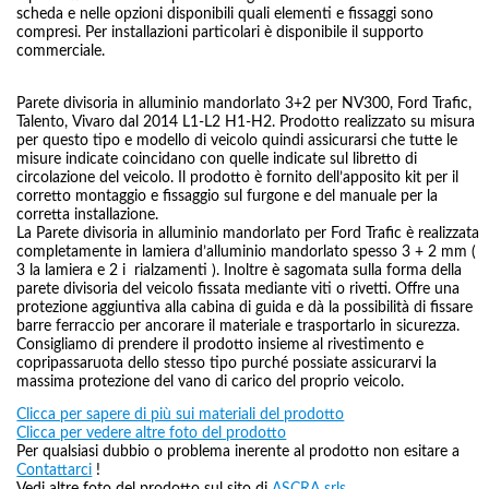
scheda e nelle opzioni disponibili quali elementi e fissaggi sono
compresi. Per installazioni particolari è disponibile il supporto
commerciale.
Parete divisoria in alluminio mandorlato 3+2 per NV300, Ford Trafic,
Talento, Vivaro dal 2014 L1-L2 H1-H2. Prodotto realizzato su misura
per questo tipo e modello di veicolo quindi assicurarsi che tutte le
misure indicate coincidano con quelle indicate sul libretto di
circolazione del veicolo. Il prodotto è fornito dell’apposito kit per il
corretto montaggio e fissaggio sul furgone e del manuale per la
corretta installazione.
La Parete divisoria in alluminio mandorlato per Ford Trafic è realizzata
completamente in lamiera d’alluminio mandorlato spesso 3 + 2 mm (
3 la lamiera e 2 i rialzamenti ). Inoltre è sagomata sulla forma della
parete divisoria del veicolo fissata mediante viti o rivetti. Offre una
protezione aggiuntiva alla cabina di guida e dà la possibilità di fissare
barre ferraccio per ancorare il materiale e trasportarlo in sicurezza.
Consigliamo di prendere il prodotto insieme al rivestimento e
copripassaruota dello stesso tipo purché possiate assicurarvi la
massima protezione del vano di carico del proprio veicolo.
Clicca per sapere di più sui materiali del prodotto
Clicca per vedere altre foto del prodotto
Per qualsiasi dubbio o problema inerente al prodotto non esitare a
Contattarci
!