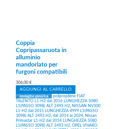
Coppia
Copripassaruota in
alluminio
mandorlato per
furgoni compatibili
306,00
€
AGGIUNGI AL CARRELLO