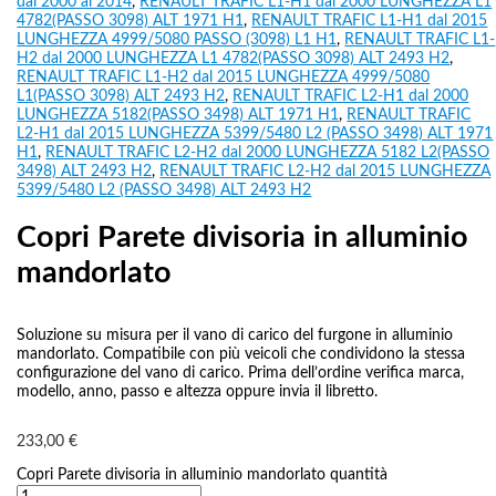
dal 2000 al 2014
,
RENAULT TRAFIC L1-H1 dal 2000 LUNGHEZZA L1
4782(PASSO 3098) ALT 1971 H1
,
RENAULT TRAFIC L1-H1 dal 2015
LUNGHEZZA 4999/5080 PASSO (3098) L1 H1
,
RENAULT TRAFIC L1-
H2 dal 2000 LUNGHEZZA L1 4782(PASSO 3098) ALT 2493 H2
,
RENAULT TRAFIC L1-H2 dal 2015 LUNGHEZZA 4999/5080
L1(PASSO 3098) ALT 2493 H2
,
RENAULT TRAFIC L2-H1 dal 2000
LUNGHEZZA 5182(PASSO 3498) ALT 1971 H1
,
RENAULT TRAFIC
L2-H1 dal 2015 LUNGHEZZA 5399/5480 L2 (PASSO 3498) ALT 1971
H1
,
RENAULT TRAFIC L2-H2 dal 2000 LUNGHEZZA 5182 L2(PASSO
3498) ALT 2493 H2
,
RENAULT TRAFIC L2-H2 dal 2015 LUNGHEZZA
5399/5480 L2 (PASSO 3498) ALT 2493 H2
Copri Parete divisoria in alluminio
mandorlato
Soluzione su misura per il vano di carico del furgone in alluminio
mandorlato. Compatibile con più veicoli che condividono la stessa
configurazione del vano di carico. Prima dell’ordine verifica marca,
modello, anno, passo e altezza oppure invia il libretto.
233,00
€
Copri Parete divisoria in alluminio mandorlato quantità