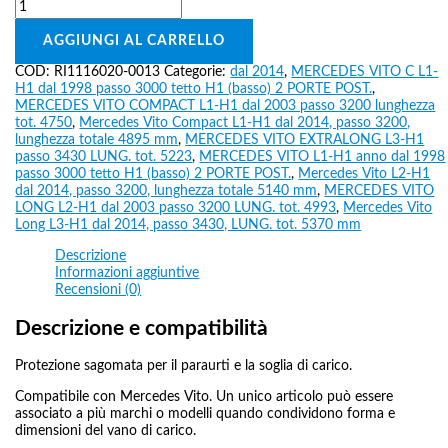
AGGIUNGI AL CARRELLO
COD:
RI1116020-0013
Categorie:
dal 2014
,
MERCEDES VITO C L1-
H1 dal 1998 passo 3000 tetto H1 (basso) 2 PORTE POST.
,
MERCEDES VITO COMPACT L1-H1 dal 2003 passo 3200 lunghezza
tot. 4750
,
Mercedes Vito Compact L1-H1 dal 2014, passo 3200,
lunghezza totale 4895 mm
,
MERCEDES VITO EXTRALONG L3-H1
passo 3430 LUNG. tot. 5223
,
MERCEDES VITO L1-H1 anno dal 1998
passo 3000 tetto H1 (basso) 2 PORTE POST.
,
Mercedes Vito L2-H1
dal 2014, passo 3200, lunghezza totale 5140 mm
,
MERCEDES VITO
LONG L2-H1 dal 2003 passo 3200 LUNG. tot. 4993
,
Mercedes Vito
Long L3-H1 dal 2014, passo 3430, LUNG. tot. 5370 mm
Descrizione
Informazioni aggiuntive
Recensioni (0)
Descrizione e compatibilità
Protezione sagomata per il paraurti e la soglia di carico.
Compatibile con Mercedes Vito. Un unico articolo può essere
associato a più marchi o modelli quando condividono forma e
dimensioni del vano di carico.