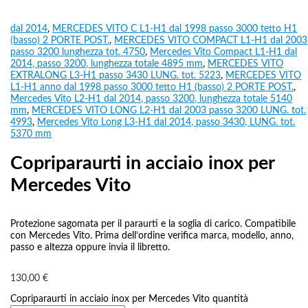
dal 2014
,
MERCEDES VITO C L1-H1 dal 1998 passo 3000 tetto H1
(basso) 2 PORTE POST.
,
MERCEDES VITO COMPACT L1-H1 dal 2003
passo 3200 lunghezza tot. 4750
,
Mercedes Vito Compact L1-H1 dal
2014, passo 3200, lunghezza totale 4895 mm
,
MERCEDES VITO
EXTRALONG L3-H1 passo 3430 LUNG. tot. 5223
,
MERCEDES VITO
L1-H1 anno dal 1998 passo 3000 tetto H1 (basso) 2 PORTE POST.
,
Mercedes Vito L2-H1 dal 2014, passo 3200, lunghezza totale 5140
mm
,
MERCEDES VITO LONG L2-H1 dal 2003 passo 3200 LUNG. tot.
4993
,
Mercedes Vito Long L3-H1 dal 2014, passo 3430, LUNG. tot.
5370 mm
Copriparaurti in acciaio inox per
Mercedes Vito
Protezione sagomata per il paraurti e la soglia di carico. Compatibile
con Mercedes Vito. Prima dell’ordine verifica marca, modello, anno,
passo e altezza oppure invia il libretto.
130,00
€
Copriparaurti in acciaio inox per Mercedes Vito quantità