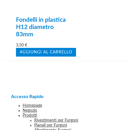
Fondelli in plastica
H12 diametro
83mm
3,50
€
AGGIUNGI AL CARRELLO
Accesso Rapido
Homepage
Negozio
Prodotti
Rivestimenti per Furgoni
Pianali per Furgoni