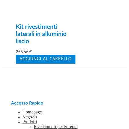
Kit rivestimenti
laterali in alluminio
liscio
256,66
€
AGGIUNGI AL CARRELLO
Accesso Rapido
Homepage
Negozio
Prodotti
Rivestimenti per Furgoni