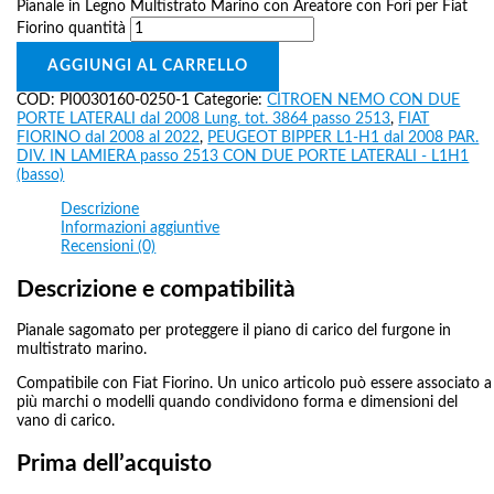
Pianale in Legno Multistrato Marino con Areatore con Fori per Fiat
Fiorino quantità
AGGIUNGI AL CARRELLO
COD:
PI0030160-0250-1
Categorie:
CITROEN NEMO CON DUE
PORTE LATERALI dal 2008 Lung. tot. 3864 passo 2513
,
FIAT
FIORINO dal 2008 al 2022
,
PEUGEOT BIPPER L1-H1 dal 2008 PAR.
DIV. IN LAMIERA passo 2513 CON DUE PORTE LATERALI - L1H1
(basso)
Descrizione
Informazioni aggiuntive
Recensioni (0)
Descrizione e compatibilità
Pianale sagomato per proteggere il piano di carico del furgone in
multistrato marino.
Compatibile con Fiat Fiorino. Un unico articolo può essere associato a
più marchi o modelli quando condividono forma e dimensioni del
vano di carico.
Prima dell’acquisto