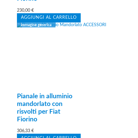
230,00
€
AGGIUNGI AL CARRELLO
Pianale in alluminio
mandorlato con
risvolti per Fiat
Fiorino
306,33
€