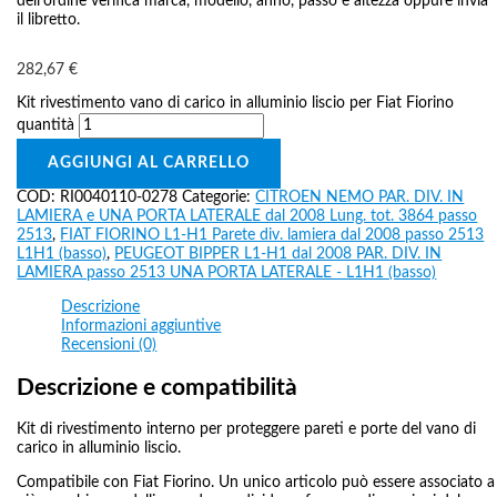
dell’ordine verifica marca, modello, anno, passo e altezza oppure invia
il libretto.
282,67
€
Kit rivestimento vano di carico in alluminio liscio per Fiat Fiorino
quantità
AGGIUNGI AL CARRELLO
COD:
RI0040110-0278
Categorie:
CITROEN NEMO PAR. DIV. IN
LAMIERA e UNA PORTA LATERALE dal 2008 Lung. tot. 3864 passo
2513
,
FIAT FIORINO L1-H1 Parete div. lamiera dal 2008 passo 2513
L1H1 (basso)
,
PEUGEOT BIPPER L1-H1 dal 2008 PAR. DIV. IN
LAMIERA passo 2513 UNA PORTA LATERALE - L1H1 (basso)
Descrizione
Informazioni aggiuntive
Recensioni (0)
Descrizione e compatibilità
Kit di rivestimento interno per proteggere pareti e porte del vano di
carico in alluminio liscio.
Compatibile con Fiat Fiorino. Un unico articolo può essere associato a