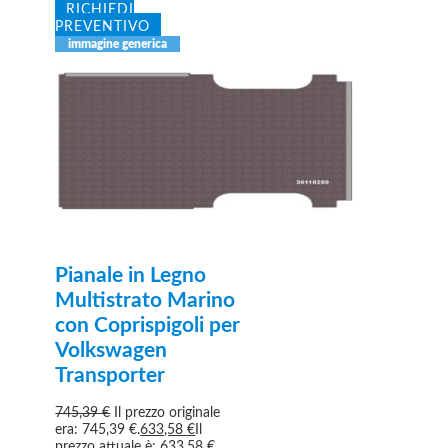
RICHIEDI
PREVENTIVO
Pianale in Legno
Multistrato Marino
con Coprispigoli per
Volkswagen
Transporter
745,39
€
Il prezzo originale
era: 745,39 €.
633,58
€
Il
prezzo attuale è: 633,58 €.