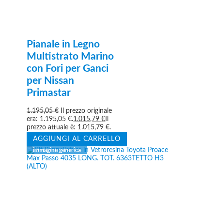
Pianale in Legno
Multistrato Marino
con Fori per Ganci
per Nissan
Primastar
1.195,05
€
Il prezzo originale
era: 1.195,05 €.
1.015,79
€
Il
prezzo attuale è: 1.015,79 €.
AGGIUNGI AL CARRELLO