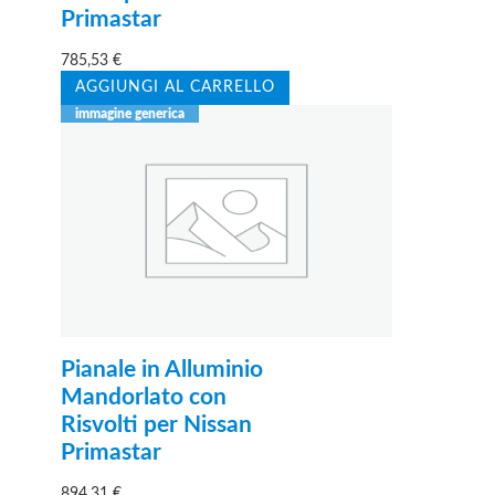
Primastar
785,53
€
AGGIUNGI AL CARRELLO
Pianale in Alluminio
Mandorlato con
Risvolti per Nissan
Primastar
894,31
€