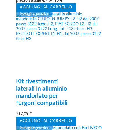
prezzo attuale è: 464,10 €.
AGGIUNGI AL CARRELLO
Kit rivestimenti
laterali in alluminio
mandorlato per
furgoni compatibili
717,09
€
AGGIUNGI AL CARRELLO