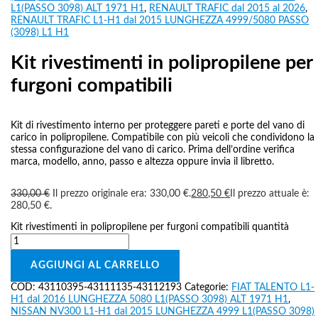
L1(PASSO 3098) ALT 1971 H1
,
RENAULT TRAFIC dal 2015 al 2026
,
RENAULT TRAFIC L1-H1 dal 2015 LUNGHEZZA 4999/5080 PASSO
(3098) L1 H1
Kit rivestimenti in polipropilene per
furgoni compatibili
Kit di rivestimento interno per proteggere pareti e porte del vano di
carico in polipropilene. Compatibile con più veicoli che condividono la
stessa configurazione del vano di carico. Prima dell’ordine verifica
marca, modello, anno, passo e altezza oppure invia il libretto.
330,00
€
Il prezzo originale era: 330,00 €.
280,50
€
Il prezzo attuale è:
280,50 €.
Kit rivestimenti in polipropilene per furgoni compatibili quantità
AGGIUNGI AL CARRELLO
COD:
43110395-43111135-43112193
Categorie:
FIAT TALENTO L1-
H1 dal 2016 LUNGHEZZA 5080 L1(PASSO 3098) ALT 1971 H1
,
NISSAN NV300 L1-H1 dal 2015 LUNGHEZZA 4999 L1(PASSO 3098)