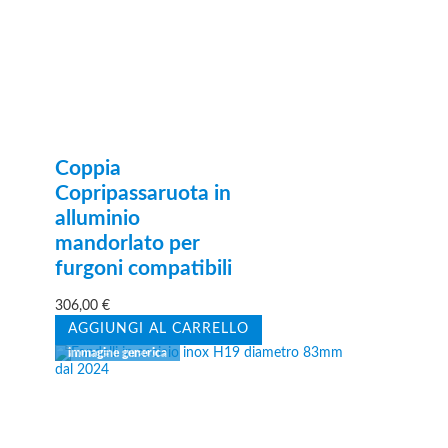
Coppia
Copripassaruota in
alluminio
mandorlato per
furgoni compatibili
306,00
€
AGGIUNGI AL CARRELLO