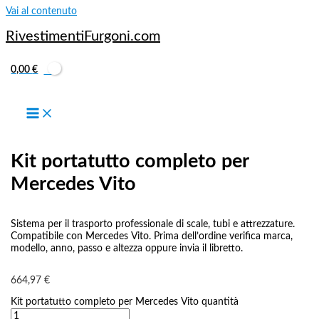
Vai al contenuto
RivestimentiFurgoni.com
0,00
€
dal 2014
,
Mercedes Vito L2-H1 dal 2014, passo 3200, lunghezza
totale 5140 mm
,
MERCEDES VITO LONG L2-H1 dal 2003 passo
3200 LUNG. tot. 4993
Kit portatutto completo per
Mercedes Vito
Sistema per il trasporto professionale di scale, tubi e attrezzature.
Compatibile con Mercedes Vito. Prima dell’ordine verifica marca,
modello, anno, passo e altezza oppure invia il libretto.
664,97
€
Kit portatutto completo per Mercedes Vito quantità