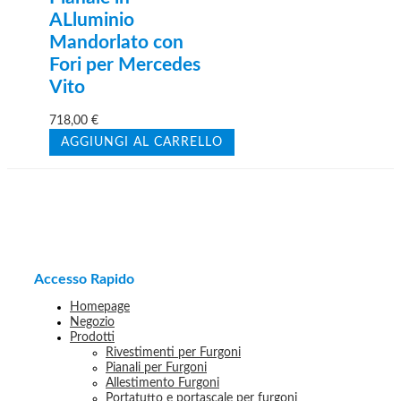
ALluminio
Mandorlato con
Fori per Mercedes
Vito
718,00
€
AGGIUNGI AL CARRELLO
Accesso Rapido
Homepage
Negozio
Prodotti
Rivestimenti per Furgoni
Pianali per Furgoni
Allestimento Furgoni
Portatutto e portascale per furgoni