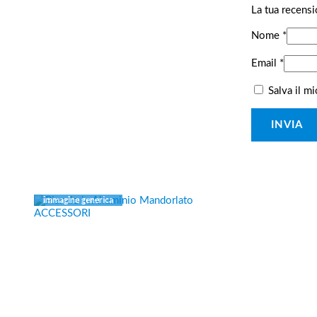
La tua recens
Nome
*
Email
*
Salva il m