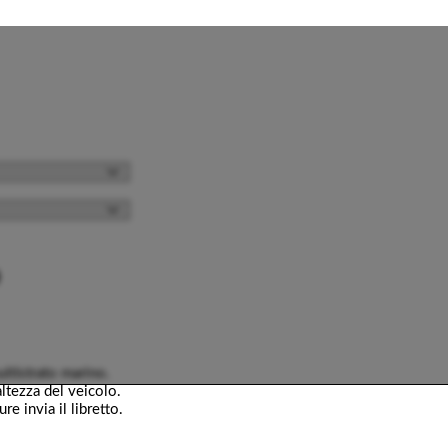
ltistrato marino.
ltezza del veicolo.
e invia il libretto.