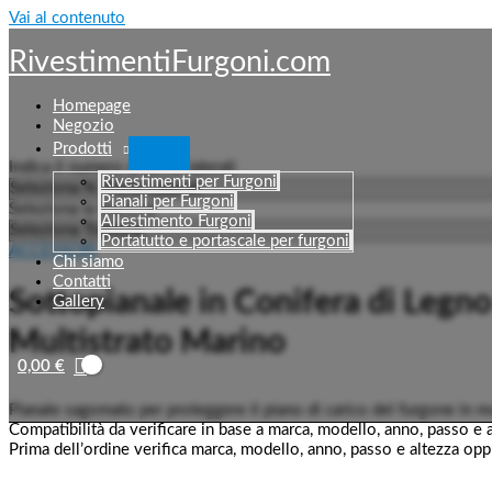
Vai al contenuto
RivestimentiFurgoni.com
Homepage
Negozio
Prodotti
Indica il numero di porte laterali
Rivestimenti per Furgoni
Pianali per Furgoni
Seleziona la trazione
Allestimento Furgoni
Portatutto e portascale per furgoni
ACCESSORI
Chi siamo
Contatti
Sottopianale in Conifera di Legno
Gallery
Multistrato Marino
0,00
€
Pianale sagomato per proteggere il piano di carico del furgone in mu
Compatibilità da verificare in base a marca, modello, anno, passo e a
Prima dell’ordine verifica marca, modello, anno, passo e altezza oppur