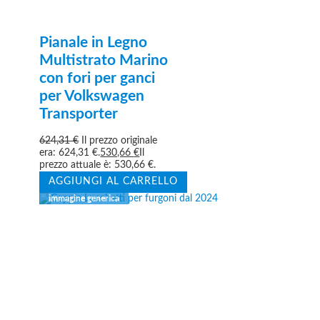
Pianale in Legno
Multistrato Marino
con fori per ganci
per Volkswagen
Transporter
624,31
€
Il prezzo originale
era: 624,31 €.
530,66
€
Il
prezzo attuale è: 530,66 €.
AGGIUNGI AL CARRELLO