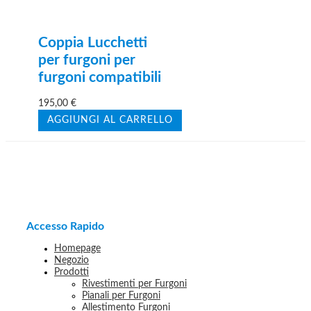
Coppia Lucchetti
per furgoni per
furgoni compatibili
195,00
€
AGGIUNGI AL CARRELLO
Accesso Rapido
Homepage
Negozio
Prodotti
Rivestimenti per Furgoni
Pianali per Furgoni
Allestimento Furgoni