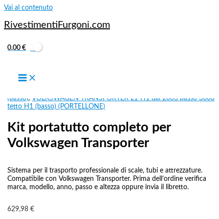
Vai al contenuto
RivestimentiFurgoni.com
0,00
€
VOLKSWAGEN TRANSPORTER L1-H1 dal 2003 passo 3000 tetto H1
(basso)
,
VOLKSWAGEN TRANSPORTER L1-H1 dal 2003 passo 3000
tetto H1 (basso) (PORTELLONE)
Kit portatutto completo per
Volkswagen Transporter
Sistema per il trasporto professionale di scale, tubi e attrezzature.
Compatibile con Volkswagen Transporter. Prima dell’ordine verifica
marca, modello, anno, passo e altezza oppure invia il libretto.
629,98
€