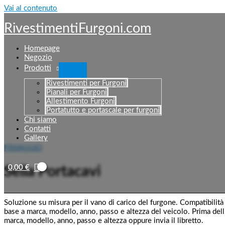
Vai al contenuto
RivestimentiFurgoni.com
Homepage
Negozio
Prodotti
Rivestimenti per Furgoni
Pianali per Furgoni
Allestimento Furgoni
Portatutto e portascale per furgoni
Chi siamo
Contatti
Gallery
FISSAGGIO
0,00
€
Sella Portacavi
Soluzione su misura per il vano di carico del furgone. Compatibilità 
base a marca, modello, anno, passo e altezza del veicolo. Prima dell
marca, modello, anno, passo e altezza oppure invia il libretto.