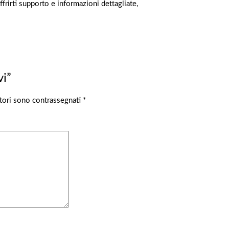
frirti supporto e informazioni dettagliate,
vi”
atori sono contrassegnati
*