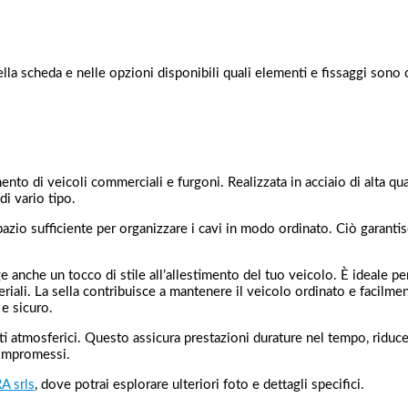
ella scheda e nelle opzioni disponibili quali elementi e fissaggi sono c
nto di veicoli commerciali e furgoni. Realizzata in acciaio di alta qua
di vario tipo.
spazio sufficiente per organizzare i cavi in modo ordinato. Ciò garantis
anche un tocco di stile all’allestimento del tuo veicolo. È ideale per 
teriali. La sella contribuisce a mantenere il veicolo ordinato e facilm
 e sicuro.
genti atmosferici. Questo assicura prestazioni durature nel tempo, rid
compromessi.
A srls
, dove potrai esplorare ulteriori foto e dettagli specifici.