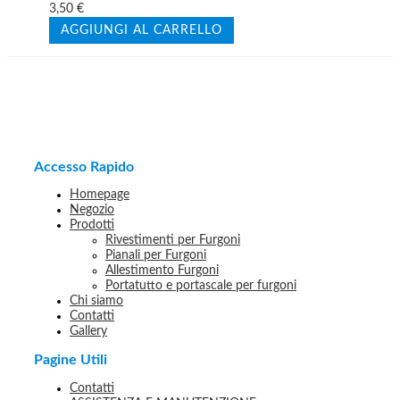
3,50
€
AGGIUNGI AL CARRELLO
Accesso Rapido
Homepage
Negozio
Prodotti
Rivestimenti per Furgoni
Pianali per Furgoni
Allestimento Furgoni
Portatutto e portascale per furgoni
Chi siamo
Contatti
Gallery
Pagine Utili
Contatti