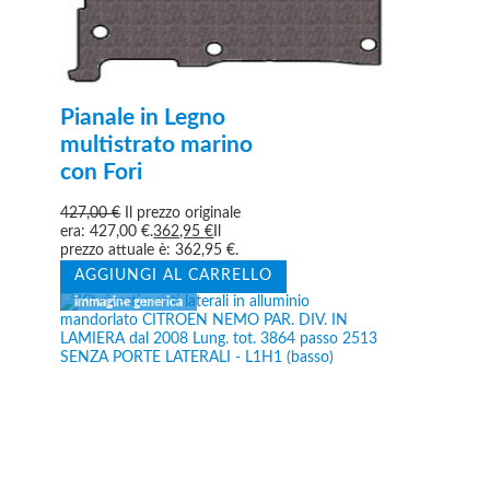
Pianale in Legno
multistrato marino
con Fori
427,00
€
Il prezzo originale
era: 427,00 €.
362,95
€
Il
prezzo attuale è: 362,95 €.
AGGIUNGI AL CARRELLO