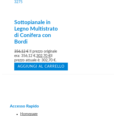
Sottopianale in
Legno Multistrato
di Conifera con
Bordi
356,12
€
Il prezzo originale
era: 356,12 €.
302,70
€
Il
prezzo attuale è: 302,70 €.
AGGIUNGI AL CARRELLO
Accesso Rapido
Homepage