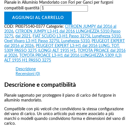
Pianale in Alluminio Mandorlato con Fori per Ganci per furgoni
compatibili quantità
AGGIUNGI AL CARRELLO
COD:
PI0075140-0377
Categorie:
CITROEN JUMPY dal 2016 al
2026
,
CITROEN JUMPY L3-H1 dal 2016 LUNGHEZZA 5310 Passo
3275
,
dal 2021
,
FIAT SCUDO L3-H1 Passo 3275L Lunghezza 5310
,
Opel Vivaro L3-H1 Passo 3275L Lunghezza 5310
,
PEUGEOT EXPERT
dal 2016 al 2026
,
PEUGEOT EXPERT L3-H1 dal 2016 LUNG. TOT.
5309 PASSO 3275 (LONG) ALT 1935 H1
,
TOYOTA PROACE dal 2016
al 2026
,
TOYOTA PROACE L3-H1 dal 2016 LUNGHEZZA 5309 (L3)
ALT 1935 H1 PASSO 3275
Descrizione
Recensioni (0)
Descrizione e compatibilità
Pianale sagomato per proteggere il piano di carico del furgone in
alluminio mandorlato.
Compatibile con più veicoli che condividono la stessa configurazione
del vano di carico. Un unico articolo può essere associato a più
marchi o modelli quando condividono forma e dimensioni del vano di
carico.