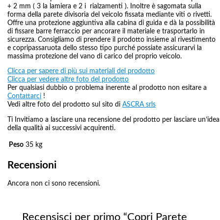
+ 2 mm ( 3 la lamiera e 2 i rialzamenti ). Inoltre è sagomata sulla
forma della parete divisoria del veicolo fissata mediante viti o rivetti.
Offre una protezione aggiuntiva alla cabina di guida e dà la possibilità
di fissare barre ferraccio per ancorare il materiale e trasportarlo in
sicurezza. Consigliamo di prendere il prodotto insieme al rivestimento
e copripassaruota dello stesso tipo purché possiate assicurarvi la
massima protezione del vano di carico del proprio veicolo.
Clicca per sapere di più sui materiali del prodotto
Clicca per vedere altre foto del prodotto
Per qualsiasi dubbio o problema inerente al prodotto non esitare a
Contattarci
!
Vedi altre foto del prodotto sul sito di
ASCRA srls
Ti Invitiamo a lasciare una recensione del prodotto per lasciare un’idea
della qualità ai successivi acquirenti.
Peso
35 kg
Recensioni
Ancora non ci sono recensioni.
Recensisci per primo “Copri Parete