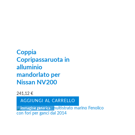
Coppia
Copripassaruota in
alluminio
mandorlato per
Nissan NV200
241,12
€
AGGIUNGI AL CARRELLO