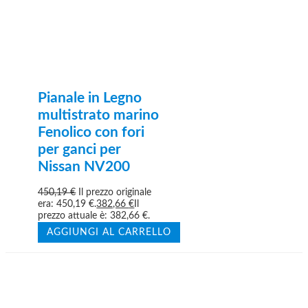
Pianale in Legno
multistrato marino
Fenolico con fori
per ganci per
Nissan NV200
450,19
€
Il prezzo originale
era: 450,19 €.
382,66
€
Il
prezzo attuale è: 382,66 €.
AGGIUNGI AL CARRELLO