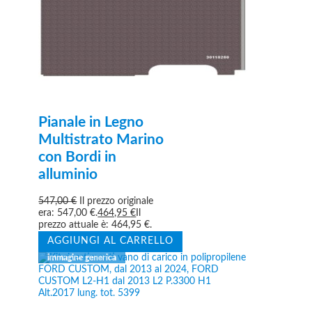
Pianale in Legno
Multistrato Marino
con Bordi in
alluminio
547,00
€
Il prezzo originale
era: 547,00 €.
464,95
€
Il
prezzo attuale è: 464,95 €.
AGGIUNGI AL CARRELLO