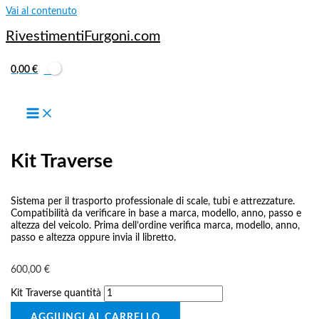
Vai al contenuto
RivestimentiFurgoni.com
0,00
€
FORD CUSTOM
,
FORD CUSTOM dal 2013 al 2023
,
FORD CUSTOM
L2-H2 dal 2013 P.3300 H2 Alt.2381 lung. tot. 5339
Kit Traverse
Sistema per il trasporto professionale di scale, tubi e attrezzature.
Compatibilità da verificare in base a marca, modello, anno, passo e
altezza del veicolo. Prima dell’ordine verifica marca, modello, anno,
passo e altezza oppure invia il libretto.
600,00
€
Kit Traverse quantità
AGGIUNGI AL CARRELLO