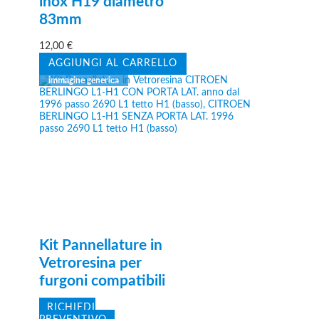
inox H19 diametro
83mm
12,00
€
AGGIUNGI AL CARRELLO
Kit Pannellature in
Vetroresina per
furgoni compatibili
RICHIEDI