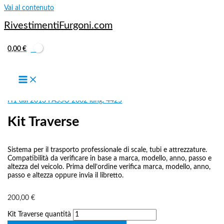
Vai al contenuto
RivestimentiFurgoni.com
0,00
€
FORD CONNECT
,
FORD CONNECT L1-H1 dal 2013 PASSO 2662
lung. 4418– VERSIONE ENTRY 1 PORT. LAT.
,
FORD CONNECT L1-
H1 dal 2013 PASSO 2662 lung. 4425
Kit Traverse
Sistema per il trasporto professionale di scale, tubi e attrezzature.
Compatibilità da verificare in base a marca, modello, anno, passo e
altezza del veicolo. Prima dell’ordine verifica marca, modello, anno,
passo e altezza oppure invia il libretto.
200,00
€
Kit Traverse quantità