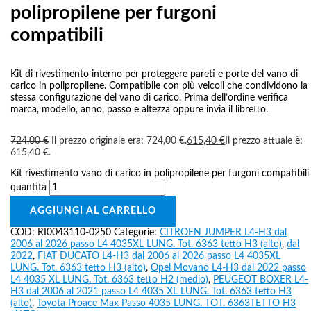
polipropilene per furgoni
compatibili
Kit di rivestimento interno per proteggere pareti e porte del vano di
carico in polipropilene. Compatibile con più veicoli che condividono la
stessa configurazione del vano di carico. Prima dell’ordine verifica
marca, modello, anno, passo e altezza oppure invia il libretto.
724,00
€
Il prezzo originale era: 724,00 €.
615,40
€
Il prezzo attuale è:
615,40 €.
Kit rivestimento vano di carico in polipropilene per furgoni compatibili
quantità
AGGIUNGI AL CARRELLO
COD:
RI0043110-0250
Categorie:
CITROEN JUMPER L4-H3 dal
2006 al 2026 passo L4 4035XL LUNG. Tot. 6363 tetto H3 (alto)
,
dal
2022
,
FIAT DUCATO L4-H3 dal 2006 al 2026 passo L4 4035XL
LUNG. Tot. 6363 tetto H3 (alto)
,
Opel Movano L4-H3 dal 2022 passo
L4 4035 XL LUNG. Tot. 6363 tetto H2 (medio)
,
PEUGEOT BOXER L4-
H3 dal 2006 al 2021 passo L4 4035 XL LUNG. Tot. 6363 tetto H3
(alto)
,
Toyota Proace Max Passo 4035 LUNG. TOT. 6363TETTO H3