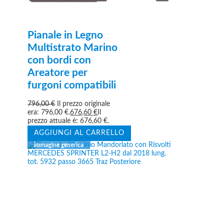
Pianale in Legno
Multistrato Marino
con bordi con
Areatore per
furgoni compatibili
796,00
€
Il prezzo originale
era: 796,00 €.
676,60
€
Il
prezzo attuale è: 676,60 €.
AGGIUNGI AL CARRELLO