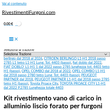
Vai al contenuto
RivestimentiFurgoni.com
0,00
€
Indica il numero di porte laterali
Seleziona la trazione
berlingo dal 2018 al 2026
,
CITROEN BERLINGO L1-H1 2018 passo
2785 L1 tetto L1-H1 Lung. Tot. 4403 (basso)
,
fiat doblo dal 2022
,
FIAT DOBLO’ L1-H1 1 dal 2022 passo 2785 lunghezza tot. 4403 tetto
H1 (basso)
,
OPEL COMBO dal 2018 al 2022
,
OPEL COMBO L1-H1
dal 2018 passo 2780 tetto Lung. Tot. 4403 (basso)
,
PEUGEOT
PARTNER dal 2018
,
PEUGEOT PARTNER L1-H1 dal 2018 passo 2785
tetto H1 (basso)
,
Toyota Proace City
,
TOYOTA PROACE CITY L1-H1
dal 2022 P.2785 Lunghezza totale 4403
Kit rivestimento vano di carico in
alluminio liscio forato per furgoni