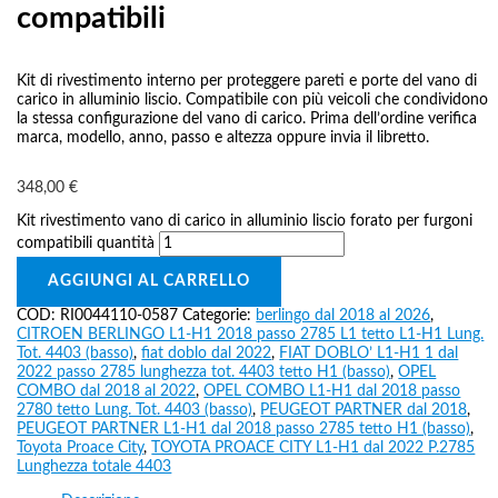
compatibili
Kit di rivestimento interno per proteggere pareti e porte del vano di
carico in alluminio liscio. Compatibile con più veicoli che condividono
la stessa configurazione del vano di carico. Prima dell’ordine verifica
marca, modello, anno, passo e altezza oppure invia il libretto.
348,00
€
Kit rivestimento vano di carico in alluminio liscio forato per furgoni
compatibili quantità
AGGIUNGI AL CARRELLO
COD:
RI0044110-0587
Categorie:
berlingo dal 2018 al 2026
,
CITROEN BERLINGO L1-H1 2018 passo 2785 L1 tetto L1-H1 Lung.
Tot. 4403 (basso)
,
fiat doblo dal 2022
,
FIAT DOBLO’ L1-H1 1 dal
2022 passo 2785 lunghezza tot. 4403 tetto H1 (basso)
,
OPEL
COMBO dal 2018 al 2022
,
OPEL COMBO L1-H1 dal 2018 passo
2780 tetto Lung. Tot. 4403 (basso)
,
PEUGEOT PARTNER dal 2018
,
PEUGEOT PARTNER L1-H1 dal 2018 passo 2785 tetto H1 (basso)
,
Toyota Proace City
,
TOYOTA PROACE CITY L1-H1 dal 2022 P.2785
Lunghezza totale 4403