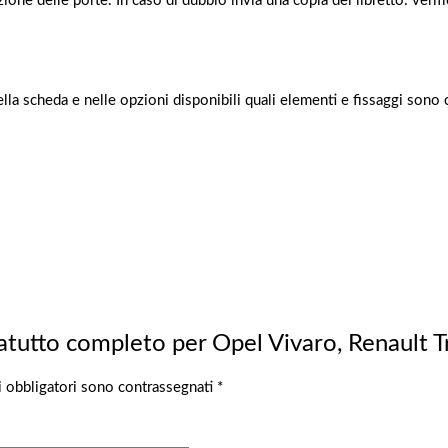
ione delle porte. In caso di dubbio invia una copia del libretto: veri
ella scheda e nelle opzioni disponibili quali elementi e fissaggi sono c
atutto completo per Opel Vivaro, Renault T
i obbligatori sono contrassegnati
*