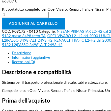
668,09
€
Kit portatutto completo per Opel Vivaro, Renault Trafic e Nissan Pr
AGGIUNGI AL CARRELLO
COD:
P09172 - 0410
Categorie:
NISSAN PRIMASTAR L2-H2 dal 20
5182 passo 3498 tetto TA
,
OPEL VIVARO L2-H2 dal 2000 LUNG
L2(PASSO 3498) ALT 2493 H2
,
RENAULT TRAFIC L2-H2 dal 20
5182 L2(PASSO 3498) ALT 2493 H2
Descrizione
Informazioni aggiuntive
Recensioni (0)
Descrizione e compatibilità
Sistema per il trasporto professionale di scale, tubi e attrezzature.
Compatibile con Opel Vivaro, Renault Trafic e Nissan Primastar. Un
Prima dell’acquisto