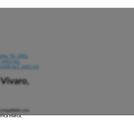
etto TA
,
OPEL
 2493 H2
,
3498) ALT 2493 H2
 Vivaro,
 Compatibile con
ifica marca,