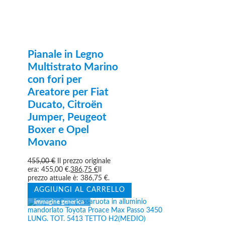
Pianale in Legno
Multistrato Marino
con fori per
Areatore per Fiat
Ducato, Citroën
Jumper, Peugeot
Boxer e Opel
Movano
455,00
€
Il prezzo originale
era: 455,00 €.
386,75
€
Il
prezzo attuale è: 386,75 €.
AGGIUNGI AL CARRELLO