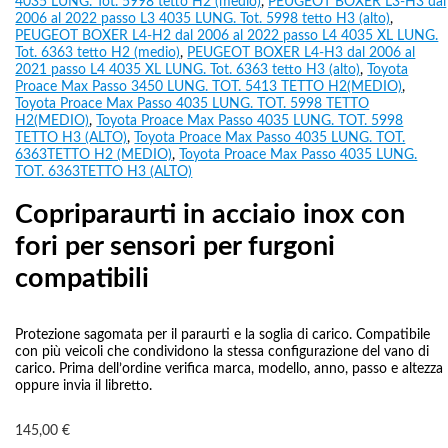
4035 LUNG. Tot. 5998 tetto H2 (medio)
,
PEUGEOT BOXER L3-H3 dal
2006 al 2022 passo L3 4035 LUNG. Tot. 5998 tetto H3 (alto)
,
PEUGEOT BOXER L4-H2 dal 2006 al 2022 passo L4 4035 XL LUNG.
Tot. 6363 tetto H2 (medio)
,
PEUGEOT BOXER L4-H3 dal 2006 al
2021 passo L4 4035 XL LUNG. Tot. 6363 tetto H3 (alto)
,
Toyota
Proace Max Passo 3450 LUNG. TOT. 5413 TETTO H2(MEDIO)
,
Toyota Proace Max Passo 4035 LUNG. TOT. 5998 TETTO
H2(MEDIO)
,
Toyota Proace Max Passo 4035 LUNG. TOT. 5998
TETTO H3 (ALTO)
,
Toyota Proace Max Passo 4035 LUNG. TOT.
6363TETTO H2 (MEDIO)
,
Toyota Proace Max Passo 4035 LUNG.
TOT. 6363TETTO H3 (ALTO)
Copriparaurti in acciaio inox con
fori per sensori per furgoni
compatibili
Protezione sagomata per il paraurti e la soglia di carico. Compatibile
con più veicoli che condividono la stessa configurazione del vano di
carico. Prima dell’ordine verifica marca, modello, anno, passo e altezza
oppure invia il libretto.
145,00
€