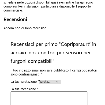
LUNG. TOT. 5998 TETTO H3 (ALTO)
,
Toyota Proace Max Passo 4035
scheda e nelle opzioni disponibili quali elementi e fissaggi sono
LUNG. TOT. 6363TETTO H2 (MEDIO)
,
Toyota Proace Max Passo
compresi. Per installazioni particolari è disponibile il supporto
4035 LUNG. TOT. 6363TETTO H3 (ALTO)
commerciale.
Recensioni
Ancora non ci sono recensioni.
Recensisci per primo “Copriparaurti in
acciaio inox con fori per sensori per
furgoni compatibili”
Il tuo indirizzo email non sarà pubblicato.
I campi obbligatori
sono contrassegnati
*
La tua valutazione
*
La tua recensione
*