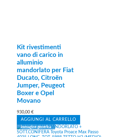
Kit rivestimenti
vano di carico in
alluminio
mandorlato per Fiat
Ducato, Citroën
Jumper, Peugeot
Boxer e Opel
Movano
930,00
€
AGGIUNGI AL CARRELLO