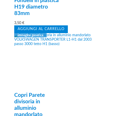
Fondelli in plastica
H19 diametro
83mm
3,50
€
AGGIUNGI AL CARRELLO
Copri Parete
divisoria in
alluminio
mandorlato